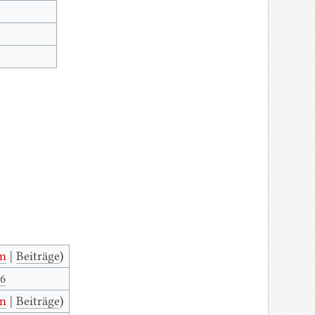
on
|
Beiträge
)
26
on
|
Beiträge
)