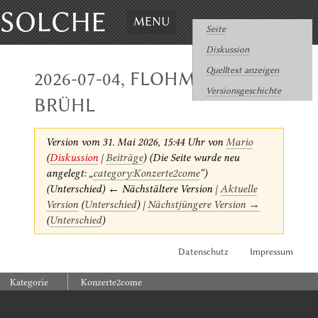
SOLCHE
MENU
Seite
Diskussion
Quelltext anzeigen
2026-07-04, FLOHMARKT,
Versionsgeschichte
BRÜHL
Version vom 31. Mai 2026, 15:44 Uhr von
Mario
(
Diskussion
|
Beiträge
)
(Die Seite wurde neu
angelegt: „
category:Konzerte2come
“)
(Unterschied) ← Nächstältere Version |
Aktuelle
Version
(
Unterschied
) |
Nächstjüngere Version →
(
Unterschied
)
Datenschutz
Impressum
:
Kategorie
Konzerte2come