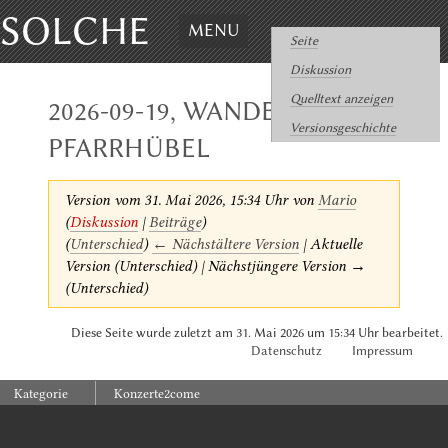
SOLCHE
MENU
Seite
Diskussion
Quelltext anzeigen
2026-09-19, WANDERPILZ
Versionsgeschichte
PFARRHÜBEL
Version vom 31. Mai 2026, 15:34 Uhr von
Mario
(
Diskussion
|
Beiträge
)
(
Unterschied
)
← Nächstältere Version
| Aktuelle
Version (Unterschied) | Nächstjüngere Version →
(Unterschied)
Diese Seite wurde zuletzt am 31. Mai 2026 um 15:34 Uhr bearbeitet.
Datenschutz
Impressum
:
Kategorie
Konzerte2come