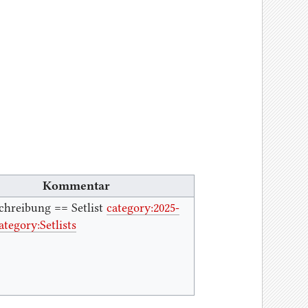
Kommentar
chreibung == Setlist
category:2025-
ategory:Setlists