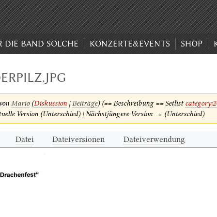
R DIE BAND SOLCHE
KONZERTE&EVENTS
SHOP
DERPILZ.JPG
 von
Mario
(
Diskussion
|
Beiträge
)
(== Beschreibung == Setlist
category:2
uelle Version (Unterschied) | Nächstjüngere Version → (Unterschied)
Datei
Dateiversionen
Dateiverwendung