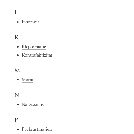
I
Insomnia
K
Kleptomanie
Kontrafaktizität
M
Moria
N
Narzissmus
P
Prokrastination