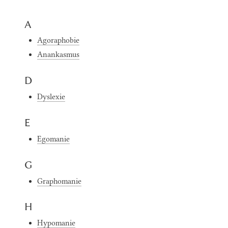
A
Agoraphobie
Anankasmus
D
Dyslexie
E
Egomanie
G
Graphomanie
H
Hypomanie