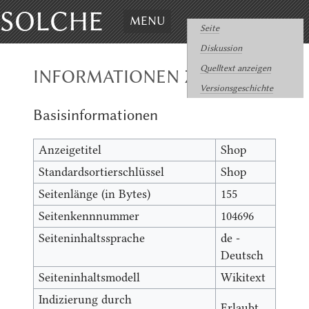
SOLCHE
MENU
Seite
Diskussion
Quelltext anzeigen
INFORMATIONEN ZU „SHOP“
Versionsgeschichte
Basisinformationen
Anzeigetitel
Shop
Standardsortierschlüssel
Shop
Seitenlänge (in Bytes)
155
Seitenkennnummer
104696
Seiteninhaltssprache
de -
Deutsch
Seiteninhaltsmodell
Wikitext
Indizierung durch
Erlaubt