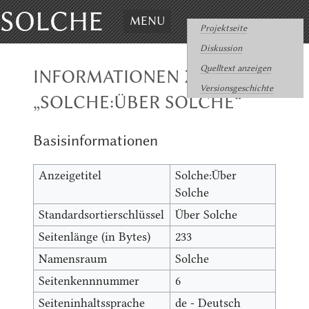
SOLCHE
MENU
Projektseite
Diskussion
Quelltext anzeigen
INFORMATIONEN ZU
Versionsgeschichte
„SOLCHE:ÜBER SOLCHE“
Basisinformationen
Anzeigetitel
Solche:Über
Solche
Standardsortierschlüssel
Über Solche
Seitenlänge (in Bytes)
233
Namensraum
Solche
Seitenkennnummer
6
Seiteninhaltssprache
de - Deutsch